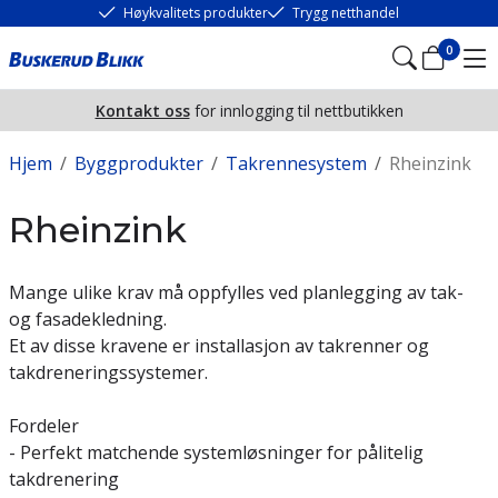
Høykvalitets produkter
Trygg netthandel
0
Kontakt oss
for innlogging til nettbutikken
Hjem
/
Byggprodukter
/
Takrennesystem
/
Rheinzink
Rheinzink
Mange ulike krav må oppfylles ved planlegging av tak-
og fasadekledning.
Et av disse kravene er installasjon av takrenner og
takdreneringssystemer.
Fordeler
- Perfekt matchende systemløsninger for pålitelig
takdrenering