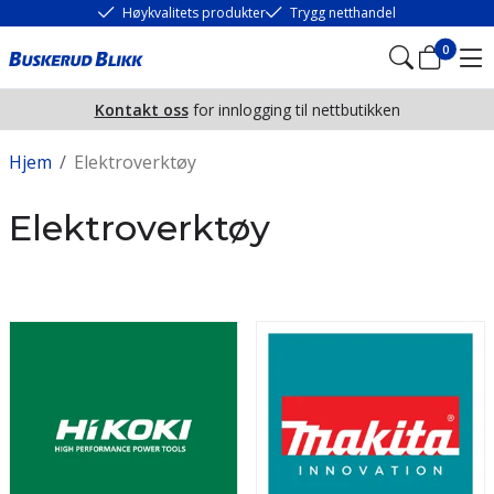
Høykvalitets produkter
Trygg netthandel
0
Kontakt oss
for innlogging til nettbutikken
Hjem
/
Elektroverktøy
Elektroverktøy